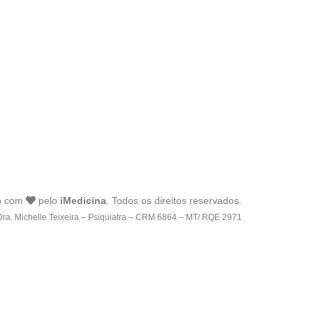
o com
pelo
iMedicina
. Todos os direitos reservados.
Dra. Michelle Teixeira – Psiquiatra – CRM 6864 – MT/ RQE 2971