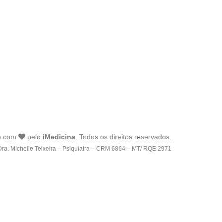
o com
pelo
iMedicina
. Todos os direitos reservados.
Dra. Michelle Teixeira – Psiquiatra – CRM 6864 – MT/ RQE 2971