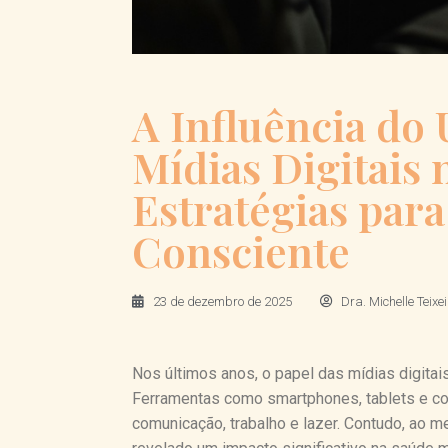
A Influência do 
Mídias Digitais 
Estratégias pa
Consciente
23 de dezembro de 2025
Dra. Michelle Teixe
Nos últimos anos, o papel das mídias digitai
Ferramentas como smartphones, tablets e co
comunicação, trabalho e lazer. Contudo, ao