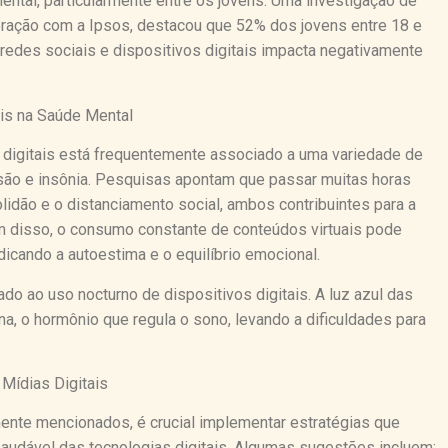
ental, particularmente entre os jovens. Uma investigação de
oração com a Ipsos, destacou que 52% dos jovens entre 18 e
edes sociais e dispositivos digitais impacta negativamente
is na Saúde Mental
digitais está frequentemente associado a uma variedade de
são e insônia. Pesquisas apontam que passar muitas horas
lidão e o distanciamento social, ambos contribuintes para a
 disso, o consumo constante de conteúdos virtuais pode
icando a autoestima e o equilíbrio emocional.
o ao uso nocturno de dispositivos digitais. A luz azul das
na, o hormônio que regula o sono, levando a dificuldades para
Mídias Digitais
ente mencionados, é crucial implementar estratégias que
udável das tecnologias digitais. Algumas sugestões incluem: