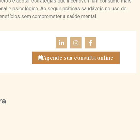
pactos e adotar estratégias que incentivem um consumo mais
al e psicológico. Ao seguir práticas saudáveis no uso de
 benefícios sem comprometer a saúde mental.
Agende sua consulta online
ra