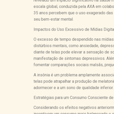
revelado um impacto significativo na saúde m
escala global, conduzida pela AXA em colab
35 anos percebem que o uso exagerado das r
seu bem-estar mental.
Impactos do Uso Excessivo de Mídias Digita
O excesso de tempo despendido nas mídias 
distúrbios mentais, como ansiedade, depres
diante de telas pode elevar a sensação de so
manifestação de sintomas depressivos. Além
fomentar comparações sociais malsãs, prejud
A insônia é um problema amplamente associad
telas pode atrapalhar a produção de melatoni
adormecer e a um sono de qualidade inferior.
Estratégias para um Consumo Consciente de 
Considerando os efeitos negativos anteriorm
incentivem um consumo mais balanceado e sa